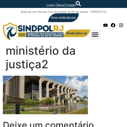
Links Úteis
Contato
Sindicato dos Policiais Civis do Estado do Rio de Janeiro - SINDPOL RJ
Área sindicalizado
Sindicalize-se
ministério da
justiça2
Deixe um comentário