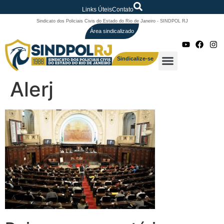
Links Úteis
Contato
Sindicato dos Policiais Civis do Estado do Rio de Janeiro - SINDPOL RJ
Área sindicalizado
Sindicalize-se
Alerj