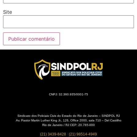
Site
CNPJ: 32.360.935/0001-75
Sindicato dos Policiais Civis do Estado do Rio de Janeiro – SINDPOL RJ
Av. Pastor Martin Luther King Jr., 126, Office 2000, sala 710 – Del Castilho
Rio de Janeiro / RJ CEP: 20.765-000
(21) 3439-8428
/
(21) 98514-4949