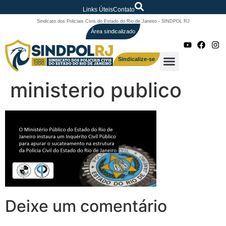
Links Úteis
Contato
Sindicato dos Policiais Civis do Estado do Rio de Janeiro - SINDPOL RJ
Área sindicalizado
Sindicalize-se
ministerio publico
Deixe um comentário