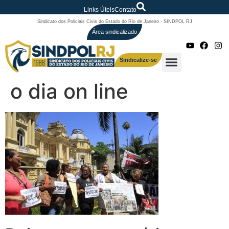
Links Úteis
Contato
Sindicato dos Policiais Civis do Estado do Rio de Janeiro - SINDPOL RJ
Área sindicalizado
Sindicalize-se
o dia on line