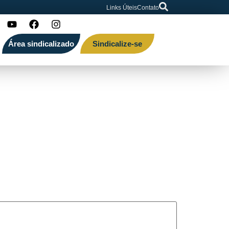
Links Úteis
Contato
Área sindicalizado
Sindicalize-se