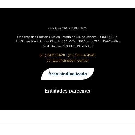
CNPJ: 32.360.935/0001-75
Sindicato dos Policiais Civis do Estado do Rio de Janeiro – SINDPOL RJ
Av. Pastor Martin Luther King Jr., 126, Office 2000, sala 710 – Del Castilho
Rio de Janeiro / RJ CEP: 20.765-000
(21) 3439-8428
/
(21) 98514-4949
contato@sindpolrj.com.br
Área sindicalizado
Entidades parceiras