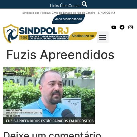
Links Úteis
Contato
Sindicato dos Policiais Civis do Estado do Rio de Janeiro - SINDPOL RJ
Área sindicalizado
Sindicalize-se
Fuzis Apreendidos
Deixe um comentário