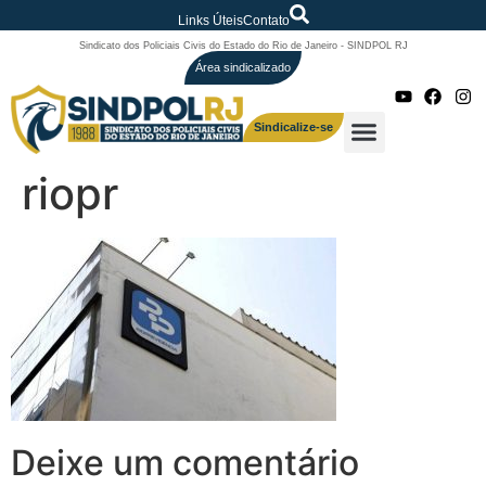
Links Úteis
Contato
Sindicato dos Policiais Civis do Estado do Rio de Janeiro - SINDPOL RJ
Área sindicalizado
Sindicalize-se
riopr
Deixe um comentário