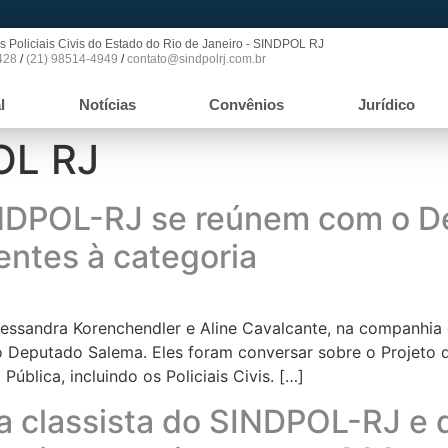
s Policiais Civis do Estado do Rio de Janeiro - SINDPOL RJ
428
/
(21) 98514-4949
/
contato@sindpolrj.com.br
l
Notícias
Convênios
Jurídico
OL RJ
NDPOL-RJ se reúnem com o D
rentes à categoria
lessandra Korenchendler e Aline Cavalcante, na companhia
do Deputado Salema. Eles foram conversar sobre o Projeto 
ública, incluindo os Policiais Civis. […]
uta classista do SINDPOL-RJ 