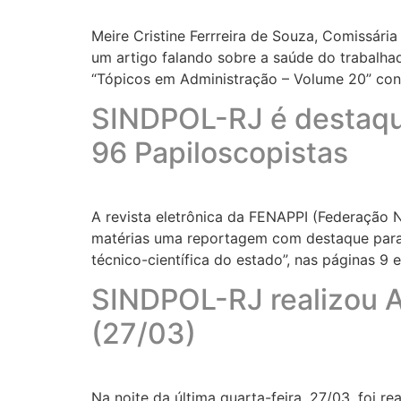
Meire Cristine Ferrreira de Souza, Comissár
um artigo falando sobre a saúde do trabalha
“Tópicos em Administração – Volume 20” con
SINDPOL-RJ é destaque
96 Papiloscopistas
A revista eletrônica da FENAPPI (Federação N
matérias uma reportagem com destaque para o
técnico-científica do estado”, nas páginas 9 e
SINDPOL-RJ realizou As
(27/03)
Na noite da última quarta-feira, 27/03, foi r