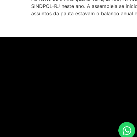
SINDPOL-RJ neste ano. A assembleia se inic
assuntos da pauta estavam o balanço anual e