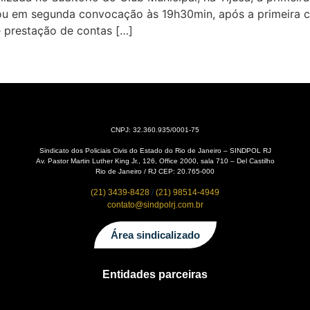
iou em segunda convocação às 19h30min, após a primeira 
 prestação de contas […]
CNPJ: 32.360.935/0001-75
Sindicato dos Policiais Civis do Estado do Rio de Janeiro – SINDPOL RJ
Av. Pastor Martin Luther King Jr., 126, Office 2000, sala 710 – Del Castilho
Rio de Janeiro / RJ CEP: 20.765-000
(21) 3439-8428
/
(21) 98514-4949
contato@sindpolrj.com.br
Área sindicalizado
Entidades parceiras