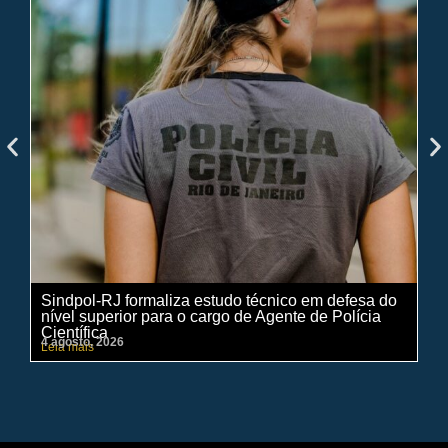
Sindpol-RJ formaliza estudo técnico em defesa do
IN
nível superior para o cargo de Agente de Polícia
ci
Científica
pe
4 agosto, 2026
31 
Leia mais
Lei