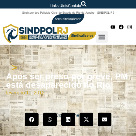
Links Úteis
Contato
Sindicato dos Policiais Civis do Estado do Rio de Janeiro - SINDPOL RJ
Área sindicalizado
Sindicalize-se
_>
Após ser preso por greve, PM
está desaparecido no Rio
fevereiro 11, 2012
Compartilhe!