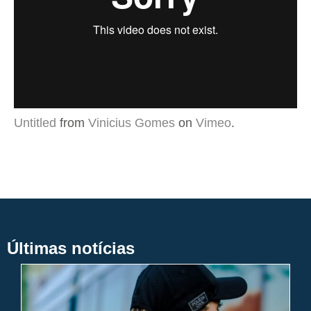
Untitled
from
Vinicius Gomes
on
Vimeo
.
Últimas notícias