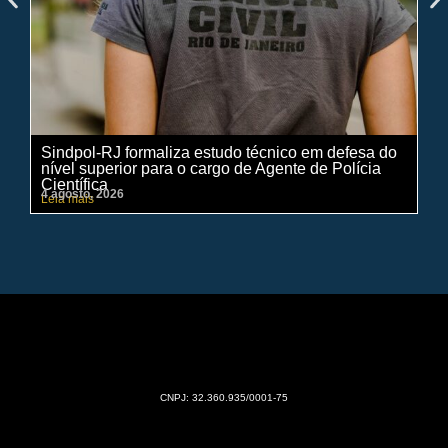
Sindpol-RJ formaliza estudo técnico em defesa do
IN
nível superior para o cargo de Agente de Polícia
ci
Científica
pe
4 agosto, 2026
31 
Leia mais
Lei
CNPJ: 32.360.935/0001-75