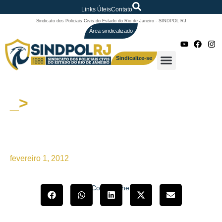
Links Úteis
Contato
Sindicato dos Policiais Civis do Estado do Rio de Janeiro - SINDPOL RJ
Área sindicalizado
Sindicalize-se
_>
Assembleia Geral
Extraordinária e demais
orientações
fevereiro 1, 2012
Compartilhe!