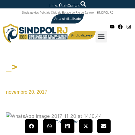
Links Úteis
Contato
Sindicato dos Policiais Civis do Estado do Rio de Janeiro - SINDPOL RJ
Área sindicalizado
Sindicalize-se
_>
COLPOL-RJ 38 ANOS NA
LUTA PELOS POLICIAIS CIVIS
novembro 20, 2017
Compartilhe!