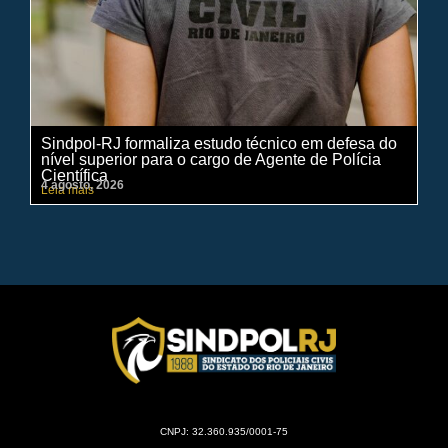
Sindpol-RJ formaliza estudo técnico em defesa do
IN
nível superior para o cargo de Agente de Polícia
ci
Científica
pe
4 agosto, 2026
31 
Leia mais
Lei
CNPJ: 32.360.935/0001-75