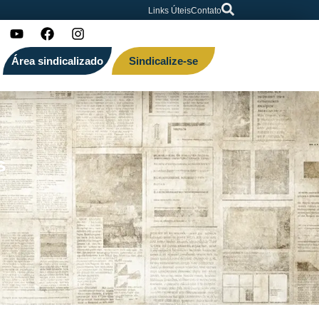
Links Úteis
Contato
Área sindicalizado
Sindicalize-se
s