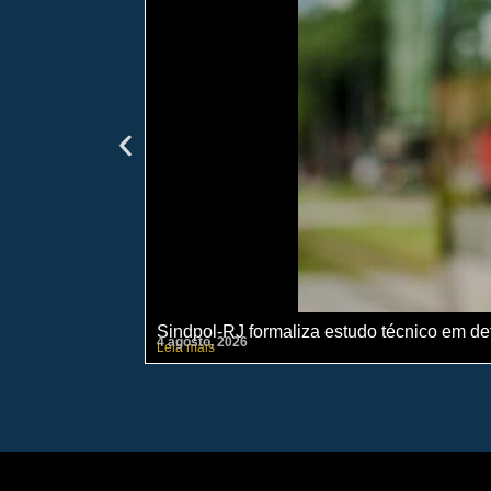
Sindpol-RJ formaliza estudo técnico em def
4 agosto, 2026
Leia mais