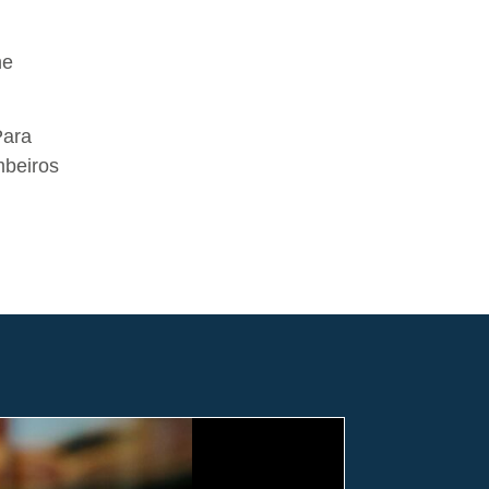
ne
Para
mbeiros