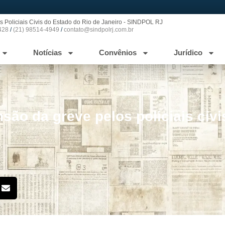
s Policiais Civis do Estado do Rio de Janeiro - SINDPOL RJ
428
/
(21) 98514-4949
/
contato@sindpolrj.com.br
Notícias
Convênios
Jurídico
são da greve pelos policiais civi