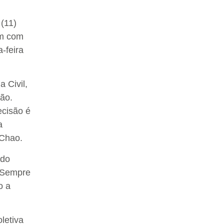
 (11)
am com
-feira
 Civil,
são.
ecisão é
a
 Chao.
 do
. Sempre
o a
letiva