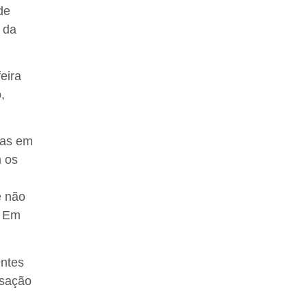
de
 da
eira
,
ias em
 os
e não
. Em
entes
isação