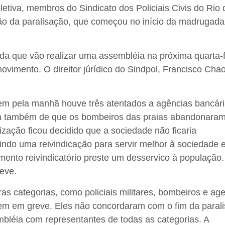
letiva, membros do Sindicato dos Policiais Civis do Rio 
o da paralisação, que começou no início da madrugada
nda que vão realizar uma assembléia na próxima quarta-f
ovimento. O direitor júrídico do Sindpol, Francisco Chao
tem pela manhã houve três atentados a agências bancár
ia também de que os bombeiros das praias abandonaram
ização ficou decidido que a sociedade não ficaria
ndo uma reivindicação para servir melhor à sociedade 
ento reivindicatório preste um desservico à população
eve.
 categorias, como policiais militares, bombeiros e ag
em em greve. Eles não concordaram com o fim da paral
bléia com representantes de todas as categorias. A