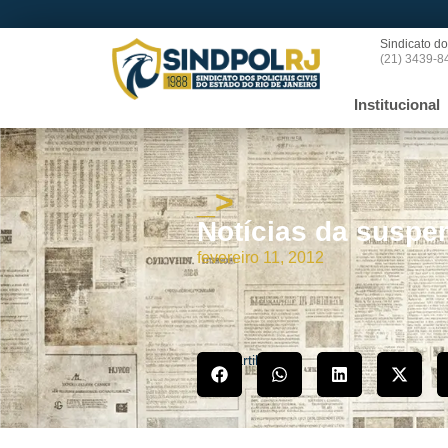
Sindicato do
(21) 3439-8
Institucional
_>
Notícias da suspen
fevereiro 11, 2012
Compartilhe!