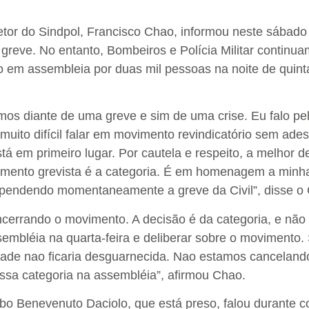
iretor do Sindpol, Francisco Chao, informou neste sábado
greve. No entanto, Bombeiros e Polícia Militar continu
 em assembleia por duas mil pessoas na noite de quinta
mos diante de uma greve e sim de uma crise. Eu falo pela
uito difícil falar em movimento revindicatório sem ade
á em primeiro lugar. Por cautela e respeito, a melhor d
mento grevista é a categoria. É em homenagem a minh
pendendo momentaneamente a greve da Civil”, disse o
errando o movimento. A decisão é da categoria, e não
embléia na quarta-feira e deliberar sobre o movimento
edade nao ficaria desguarnecida. Nao estamos canceland
ssa categoria na assembléia”, afirmou Chao.
abo Benevenuto Daciolo, que está preso, falou durante co