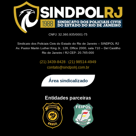
CNPJ: 32.360.935/0001-75
Sindicato dos Policiais Civis do Estado do Rio de Janeiro – SINDPOL RJ
Av. Pastor Martin Luther King Jr., 126, Office 2000, sala 710 – Del Castilho
Rio de Janeiro / RJ CEP: 20.765-000
(21) 3439-8428
/
(21) 98514-4949
contato@sindpolrj.com.br
Área sindicalizado
Entidades parceiras