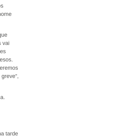
os
 nome
que
 vai
ses
resos.
queremos
 greve”,
a.
na tarde