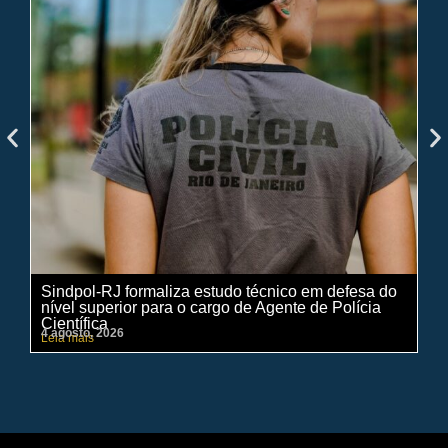
Sindpol-RJ formaliza estudo técnico em defesa do
IN
nível superior para o cargo de Agente de Polícia
ci
Científica
pe
4 agosto, 2026
31 
Leia mais
Lei