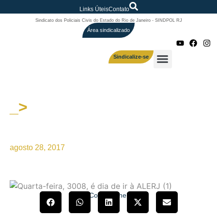
Links Úteis
Contato
Sindicato dos Policiais Civis do Estado do Rio de Janeiro - SINDPOL RJ
Área sindicalizado
Sindicalize-se
_>
Quarta-feira, 30/08, às 13h, é
dia de ir à Alerj
agosto 28, 2017
Compartilhe!