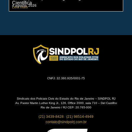
Científica
pe
4 agosto, 2026
31 
Leia mais
Lei
CNPJ: 32.360.935/0001-75
Sindicato dos Policiais Civis do Estado do Rio de Janeiro – SINDPOL RJ
Av. Pastor Martin Luther King Jr., 126, Office 2000, sala 710 – Del Castilho
Rio de Janeiro / RJ CEP: 20.765-000
(21) 3439-8428
/
(21) 98514-4949
contato@sindpolrj.com.br