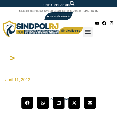
Links Úteis
Contato
Sindicato dos Policiais Civis do Estado do Rio de Janeiro - SINDPOL RJ
Área sindicalizado
Sindicalize-se
_>
RECOMENDAÇÃO Nº
002/2012 COINPOL
abril 11, 2012
Compartilhe!