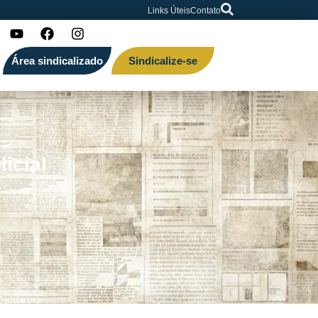
Links Úteis
Contato
Área sindicalizado
Sindicalize-se
icial