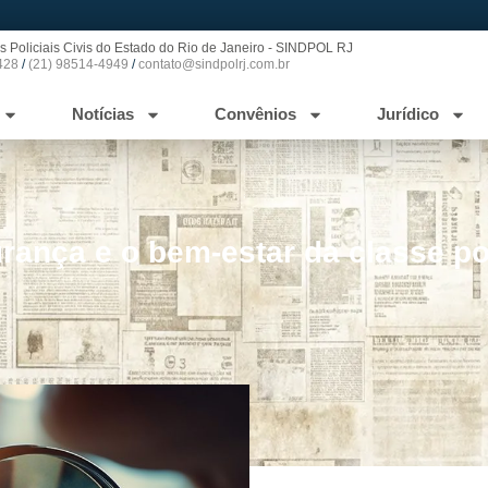
s Policiais Civis do Estado do Rio de Janeiro - SINDPOL RJ
428
/
(21) 98514-4949
/
contato@sindpolrj.com.br
Notícias
Convênios
Jurídico
ança e o bem-estar da classe pol