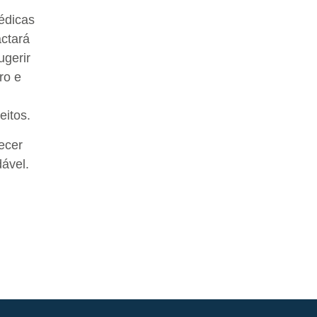
édicas
actará
ugerir
ro e
eitos.
ecer
ável.