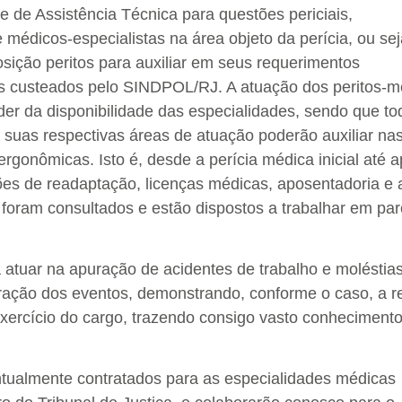
 de Assistência Técnica para questões periciais,
médicos-especialistas na área objeto da perícia, ou sej
osição peritos para auxiliar em seus requerimentos
ais custeados pelo SINDPOL/RJ. A atuação dos peritos-
der da disponibilidade das especialidades, sendo que to
 suas respectivas áreas de atuação poderão auxiliar na
gonômicas. Isto é, desde a perícia médica inicial até a
ões de readaptação, licenças médicas, aposentadoria e
á foram consultados e estão dispostos a trabalhar em par
a atuar na apuração de acidentes de trabalho e moléstia
apuração dos eventos, demonstrando, conforme o caso, a r
xercício do cargo, trazendo consigo vasto conheciment
tualmente contratados para as especialidades médicas