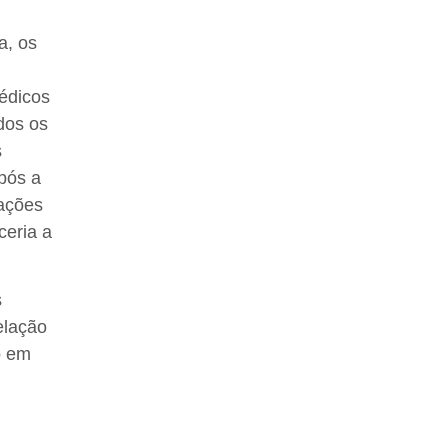
a, os
médicos
dos os
s
pós a
 ações
ceria a
s
elação
o em