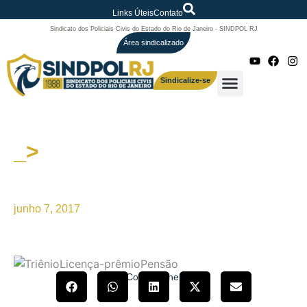
Links Úteis
Contato
Sindicato dos Policiais Civis do Estado do Rio de Janeiro - SINDPOL RJ
Área sindicalizado
Sindicalize-se
_>
As regras de pensão para os
policiais civis estão mantidas
junho 7, 2017
Compartilhe!