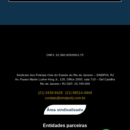
CNPJ: 32.360.935/0001-75
Sindicato dos Policiais Civis do Estado do Rio de Janeiro – SINDPOL RJ
Av. Pastor Martin Luther King Jr., 126, Office 2000, sala 710 – Del Castilho
Rio de Janeiro / RJ CEP: 20.765-000
(21) 3439-8428
/
(21) 98514-4949
contato@sindpolrj.com.br
Área sindicalizado
Entidades parceiras