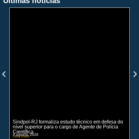
Últimas notícias
Sindpol-RJ formaliza estudo técnico em defesa do
IN
nível superior para o cargo de Agente de Polícia
ci
Científica
pe
4 agosto, 2026
31 
Leia mais
Lei