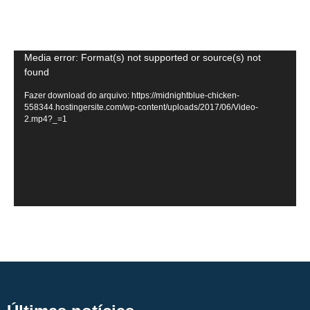
Tocador
Media error: Format(s) not supported or source(s) not
found
de
vídeo
Fazer download do arquivo: https://midnightblue-chicken-
558344.hostingersite.com/wp-content/uploads/2017/06/Video-
2.mp4?_=1