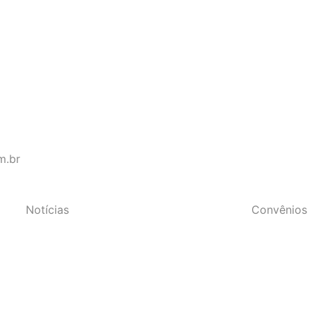
s do Estado do Rio de Janeir
m.br
Notícias
Convênios