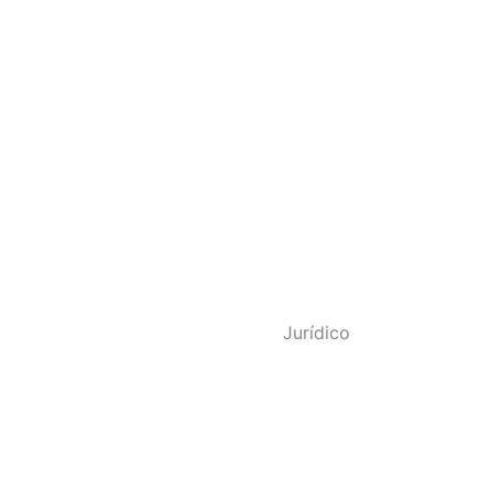
o - SINDPOL RJ
Jurídico