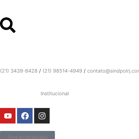
Links Úteis
Contato
Sindicato dos Policiais Civi
(21) 3439-8428
/
(21) 98514-4949
/
contato@sindpolrj.co
Institucional
Área sindicalizado