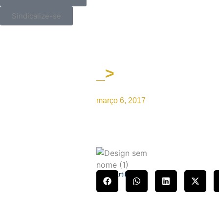
Sindicalize-se
_>
Reunião na Procur
março 6, 2017
Compartilhe!