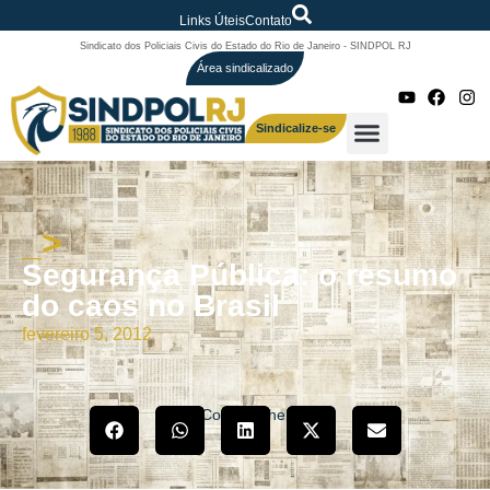
Links Úteis
Contato
Sindicato dos Policiais Civis do Estado do Rio de Janeiro - SINDPOL RJ
Área sindicalizado
Sindicalize-se
_>
Segurança Pública: o resumo
do caos no Brasil
fevereiro 5, 2012
Compartilhe!