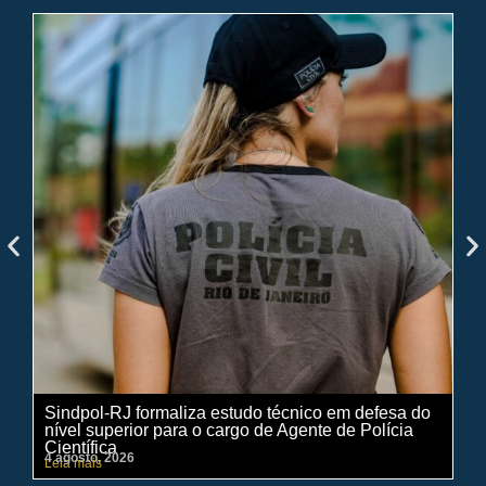
Sindpol-RJ formaliza estudo técnico em defesa do
IN
nível superior para o cargo de Agente de Polícia
ci
Científica
pe
4 agosto, 2026
31 
Leia mais
Lei