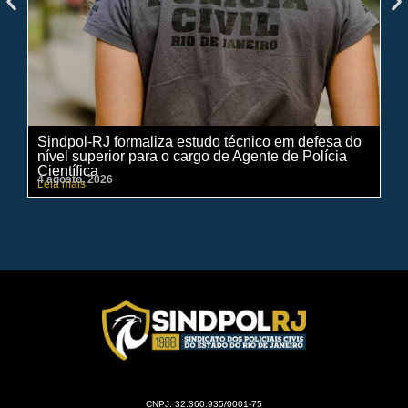
Sindpol-RJ formaliza estudo técnico em defesa do
IN
nível superior para o cargo de Agente de Polícia
ci
Científica
pe
4 agosto, 2026
31 
Leia mais
Lei
CNPJ: 32.360.935/0001-75