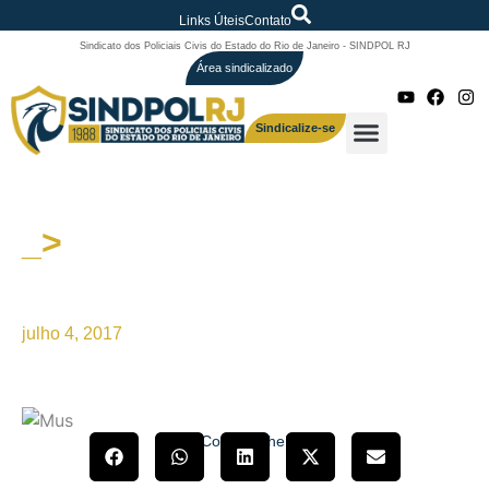
Links Úteis
Contato
Sindicato dos Policiais Civis do Estado do Rio de Janeiro - SINDPOL RJ
Área sindicalizado
Sindicalize-se
_>
SERVIDOR SEM SALÁRIO
TEM FOME
julho 4, 2017
Compartilhe!