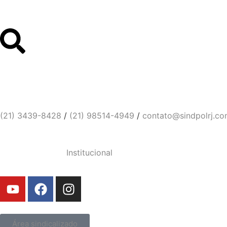
Links Úteis
Contato
Sindicato dos Policiais Civi
(21) 3439-8428
/
(21) 98514-4949
/
contato@sindpolrj.co
Institucional
Área sindicalizado