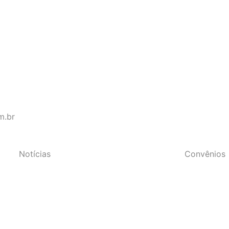
s do Estado do Rio de Janeir
m.br
Notícias
Convênios