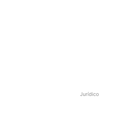
o - SINDPOL RJ
Jurídico