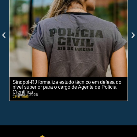
Sindpol-RJ formaliza estudo técnico em defesa do
IN
nível superior para o cargo de Agente de Polícia
ci
Científica
pe
4 agosto, 2026
31 
Leia mais
Lei