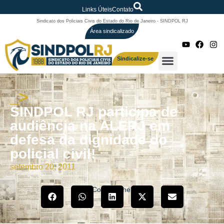
Links Úteis
Contato
Sindicato dos Policiais Civis do Estado do Rio de Janeiro - SINDPOL RJ
Área sindicalizado
Sindicalize-se
_>
SINDPOL RJ participa de
audiência na ALERJ em
defesa da dignidade do
policial civil!
setembro 20, 2011
Compartilhe!