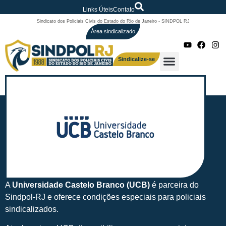
Links Úteis
Contato
Sindicato dos Policiais Civis do Estado do Rio de Janeiro - SINDPOL RJ
Área sindicalizado
Sindicalize-se
A
Universidade Castelo Branco (UCB)
é parceira do
Sindpol-RJ e oferece condições especiais para policiais
sindicalizados.