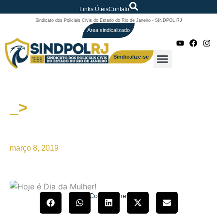
Links Úteis
Contato
Sindicato dos Policiais Civis do Estado do Rio de Janeiro - SINDPOL RJ
Área sindicalizado
Sindicalize-se
_>
8 de março – Dia
Internacional da Mulher
março 8, 2019
Compartilhe!