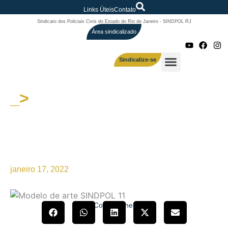
Links Úteis
Contato
Sindicato dos Policiais Civis do Estado do Rio de Janeiro - SINDPOL RJ
Área sindicalizado
Sindicalize-se
_>
A presidente do SINDPOL/RJ,
Márcia Bezerra, esteve hoje
em reunião no Palácio
Laranjeiras
janeiro 17, 2022
Compartilhe!