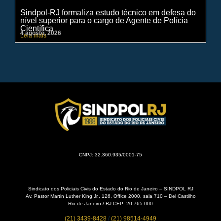
Sindpol-RJ formaliza estudo técnico em defesa do
IN
nível superior para o cargo de Agente de Polícia
ci
Científica
pe
4 agosto, 2026
31 
Leia mais
Lei
CNPJ: 32.360.935/0001-75
Sindicato dos Policiais Civis do Estado do Rio de Janeiro – SINDPOL RJ
Av. Pastor Martin Luther King Jr., 126, Office 2000, sala 710 – Del Castilho
Rio de Janeiro / RJ CEP: 20.765-000
(21) 3439-8428
/
(21) 98514-4949