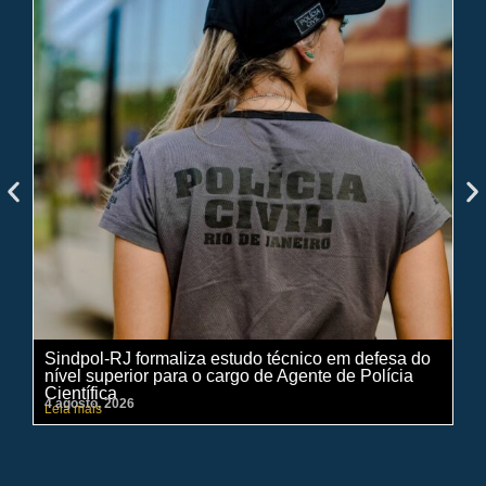
Sindpol-RJ formaliza estudo técnico em defesa do
IN
nível superior para o cargo de Agente de Polícia
ci
Científica
pe
4 agosto, 2026
31 
Leia mais
Lei