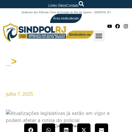
Links Úteis
Contato
Sindicato dos Policiais Civis do Estado do Rio de Janeiro - SINDPOL RJ
Área sindicalizado
Sindicalize-se
_>
Atualizações legislativas já
estão em vigor e podem
afetar a rotina do policial
julho 7, 2025
Compartilhe!