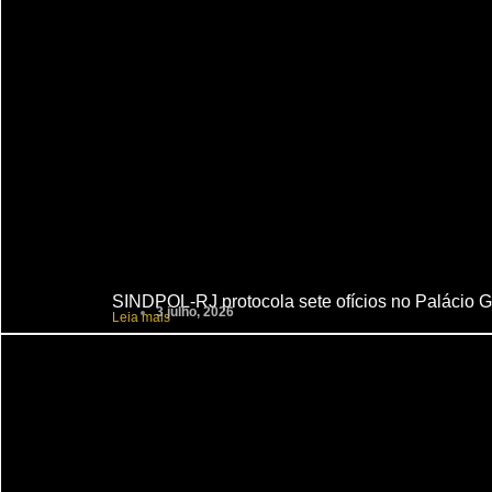
SINDPOL-RJ protocola sete ofícios no Palácio G
3 julho, 2026
Leia mais