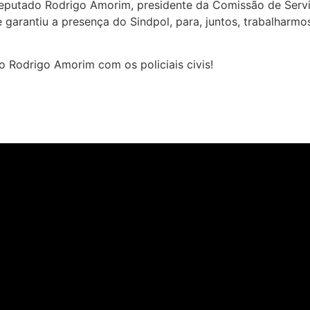
deputado Rodrigo Amorim, presidente da Comissão de Servid
 garantiu a presença do Sindpol, para, juntos, trabalharmos
 Rodrigo Amorim com os policiais civis!