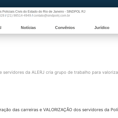
s Policiais Civis do Estado do Rio de Janeiro - SINDPOL RJ
428
/
(21) 98514-4949
/
contato@sindpolrj.com.br
l
Notícias
Convênios
Jurídico
 cria grupo de trabalho para va
uração das carreiras e VALORIZAÇÃO dos servidores da Políc