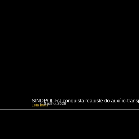
SINDPOL-RJ conquista reajuste do auxílio-transpo
8 julho, 2026
Leia mais