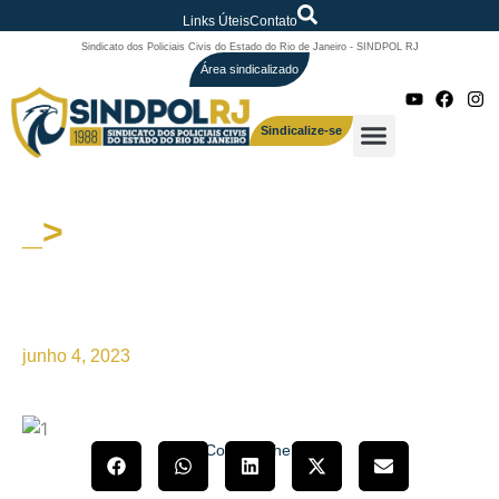
Links Úteis
Contato
Sindicato dos Policiais Civis do Estado do Rio de Janeiro - SINDPOL RJ
Área sindicalizado
Sindicalize-se
_>
Deputado Rodrigo Amorim
concede entrevista ao
SINDPOL/RJ
junho 4, 2023
Compartilhe!