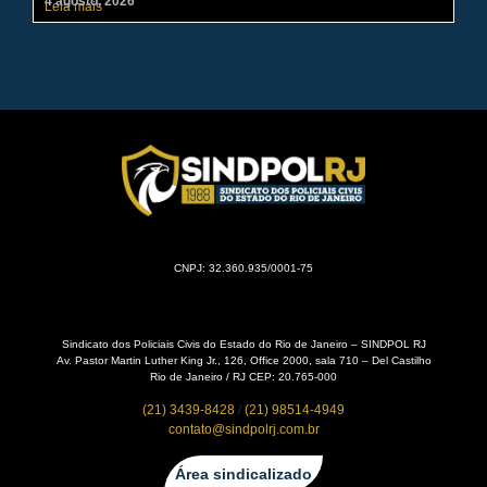
4 agosto, 2026
31 
Leia mais
Lei
CNPJ: 32.360.935/0001-75
Sindicato dos Policiais Civis do Estado do Rio de Janeiro – SINDPOL RJ
Av. Pastor Martin Luther King Jr., 126, Office 2000, sala 710 – Del Castilho
Rio de Janeiro / RJ CEP: 20.765-000
(21) 3439-8428
/
(21) 98514-4949
contato@sindpolrj.com.br
Área sindicalizado