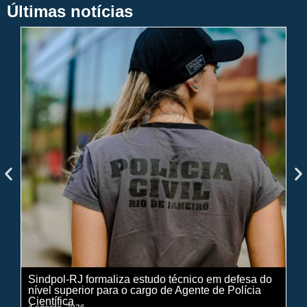
Últimas notícias
Sindpol-RJ formaliza estudo técnico em defesa do
IN
nível superior para o cargo de Agente de Polícia
ci
Científica
pe