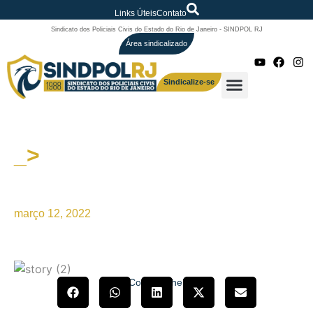
Links Úteis
Contato
Sindicato dos Policiais Civis do Estado do Rio de Janeiro - SINDPOL RJ
Área sindicalizado
Sindicalize-se
_>
DEU NA MÍDIA – Sobre a
questão salarial
março 12, 2022
Compartilhe!