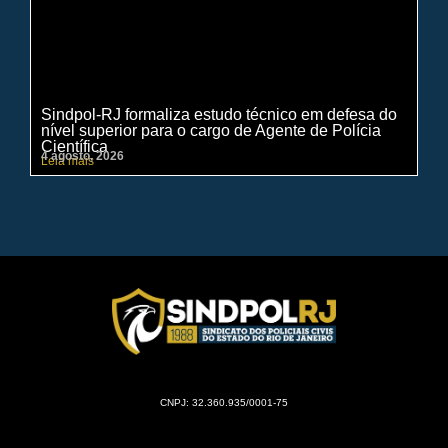
Sindpol-RJ formaliza estudo técnico em defesa do
IN
nível superior para o cargo de Agente de Polícia
ci
Científica
pe
4 agosto, 2026
31 
Leia mais
Lei
CNPJ: 32.360.935/0001-75