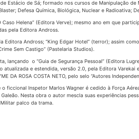
de Estácio de Sá; formado nos cursos de Manipulação de M
Blaster; Defesa Química, Biológica, Nuclear e Radioativa; 
“O Caso Helena” (Editora Verve); mesmo ano em que particip
odas pela Editora Andross.
Editora Andross; “King Edgar Hotel” (terror); assim como d
“Crime Sem Castigo” (Pastelaria Studios).
ta, lançando
o “Guia de Segurança Pessoal” (Editora Lugr
o atualizada e estendida, versão 2.0, pela Editora Vareka
YME DA ROSA COSTA NETO
, pelo selo “Autores Independe
o ficcional Inspetor Marlos Wagner é cedido à Força Aérea B
 Galeão. Nesta obra o autor mescla suas experiências pesso
ilitar palco da trama.