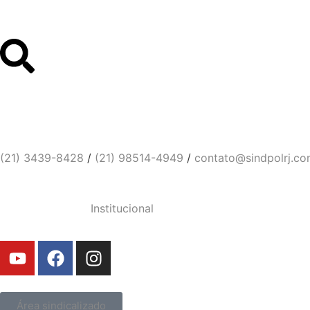
Links Úteis
Contato
Sindicato dos Policiais Civi
(21) 3439-8428
/
(21) 98514-4949
/
contato@sindpolrj.co
Institucional
Área sindicalizado