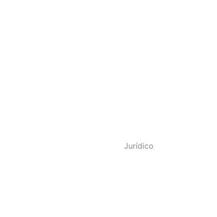
o - SINDPOL RJ
Jurídico