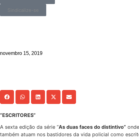
Sindicalize-se
_>
As Duas Faces do Distintivo: o ou
novembro 15, 2019
Compartilhe!
“ESCRITORES”
A sexta edição da série
“
As duas faces do distintivo”
onde 
também atuam nos bastidores da vida policial como escrit