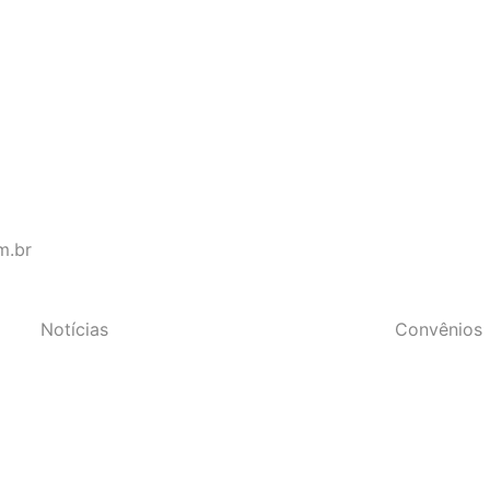
s do Estado do Rio de Janeir
m.br
Notícias
Convênios