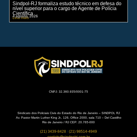
Sindpol-RJ formaliza estudo técnico em defesa do
IN
nível superior para o cargo de Agente de Polícia
ci
Científica
pe
4 agosto, 2026
31 
Leia mais
Lei
CNPJ: 32.360.935/0001-75
Sindicato dos Policiais Civis do Estado do Rio de Janeiro – SINDPOL RJ
Av. Pastor Martin Luther King Jr., 126, Office 2000, sala 710 – Del Castilho
Rio de Janeiro / RJ CEP: 20.765-000
(21) 3439-8428
/
(21) 98514-4949