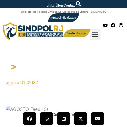
Links Úteis
Contato
Sindicato dos Policiais Civis do Estado do Rio de Janeiro - SINDPOL RJ
Área sindicalizado
Sindicalize-se
_>
Eleições 2022 SINDPOL/RJ
agosto 31, 2022
Compartilhe!