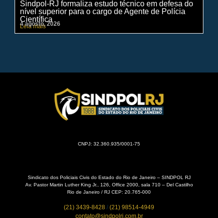
Sindpol-RJ formaliza estudo técnico em defesa do
IN
nível superior para o cargo de Agente de Polícia
ci
Científica
pe
4 agosto, 2026
31 
Leia mais
Lei
CNPJ: 32.360.935/0001-75
Sindicato dos Policiais Civis do Estado do Rio de Janeiro – SINDPOL RJ
Av. Pastor Martin Luther King Jr., 126, Office 2000, sala 710 – Del Castilho
Rio de Janeiro / RJ CEP: 20.765-000
(21) 3439-8428
/
(21) 98514-4949
contato@sindpolrj.com.br