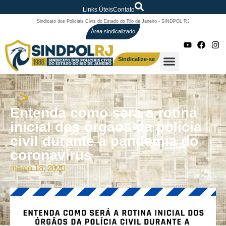
Links Úteis
Contato
Sindicato dos Policiais Civis do Estado do Rio de Janeiro - SINDPOL RJ
Área sindicalizado
Sindicalize-se
_>
Entenda como será a rotina
inicial dos órgãos da polícia
civil durante a pandemia do
coronavírus
março 18, 2020