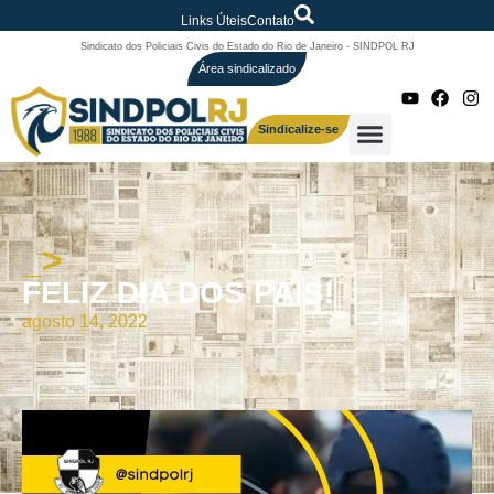
Links Úteis
Contato
Sindicato dos Policiais Civis do Estado do Rio de Janeiro - SINDPOL RJ
Área sindicalizado
Sindicalize-se
_>
FELIZ DIA DOS PAIS!
agosto 14, 2022