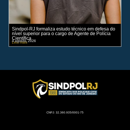
Sindpol-RJ formaliza estudo técnico em defesa do
IN
nível superior para o cargo de Agente de Polícia
ci
Científica
pe
4 agosto, 2026
31 
Leia mais
Lei
CNPJ: 32.360.935/0001-75