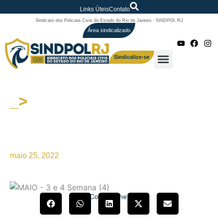
Links Úteis
Contato
Sindicato dos Policiais Civis do Estado do Rio de Janeiro - SINDPOL RJ
Área sindicalizado
Sindicalize-se
_>
JORNALISMO: Revista de
grande circulação terá que
retratar-se.
maio 25, 2022
Compartilhe!