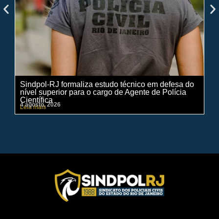
Sindpol-RJ formaliza estudo técnico em defesa do
IN
nível superior para o cargo de Agente de Polícia
ci
Científica
pe
4 agosto, 2026
31 
Leia mais
Lei