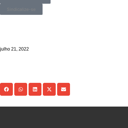
Sindicalize-se
_>
LEI ORGÂNICA: Veto de nível sup
julho 21, 2022
Compartilhe!