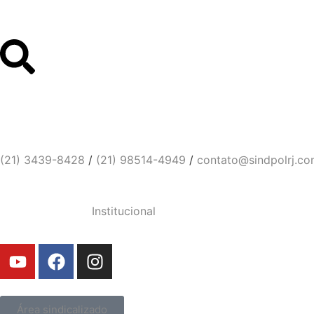
Links Úteis
Contato
Sindicato dos Policiais Civi
(21) 3439-8428
/
(21) 98514-4949
/
contato@sindpolrj.co
Institucional
Área sindicalizado