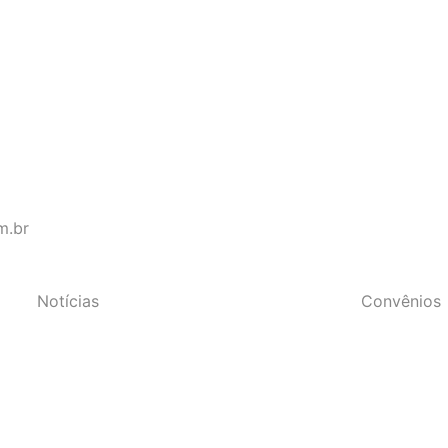
s do Estado do Rio de Janeir
m.br
Notícias
Convênios