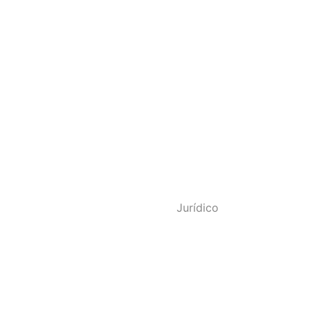
o - SINDPOL RJ
Jurídico