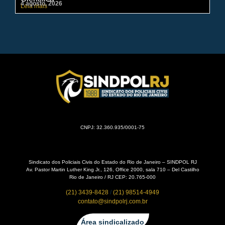
4 agosto, 2026
31 
Leia mais
Lei
CNPJ: 32.360.935/0001-75
Sindicato dos Policiais Civis do Estado do Rio de Janeiro – SINDPOL RJ
Av. Pastor Martin Luther King Jr., 126, Office 2000, sala 710 – Del Castilho
Rio de Janeiro / RJ CEP: 20.765-000
(21) 3439-8428
/
(21) 98514-4949
contato@sindpolrj.com.br
Área sindicalizado