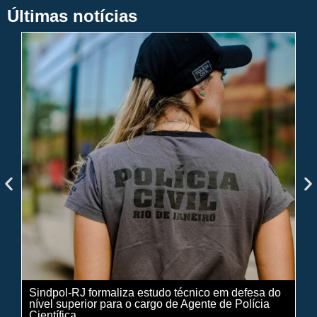
Últimas notícias
Sindpol-RJ formaliza estudo técnico em defesa do
IN
nível superior para o cargo de Agente de Polícia
ci
Científica
pe