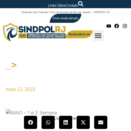
Links Úteis
Contato
Sindicato dos Policiais Civis do Estado do Rio de Janeiro - SINDPOL RJ
Área sindicalizado
Sindicalize-se
_>
NOTA DE FALECIMENTO –
JOÃO JOEL DE ARAÚJO
maio 12, 2022
Compartilhe!