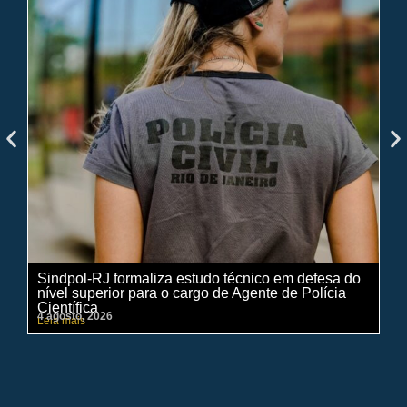
Sindpol-RJ formaliza estudo técnico em defesa do
IN
nível superior para o cargo de Agente de Polícia
ci
Científica
pe
4 agosto, 2026
31 
Leia mais
Lei