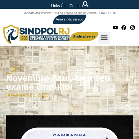
Links Úteis
Contato
Sindicato dos Policiais Civis do Estado do Rio de Janeiro - SINDPOL RJ
Área sindicalizado
Sindicalize-se
_>
Novembro Azul, faça seu
exame Gratuito!
novembro 21, 2022