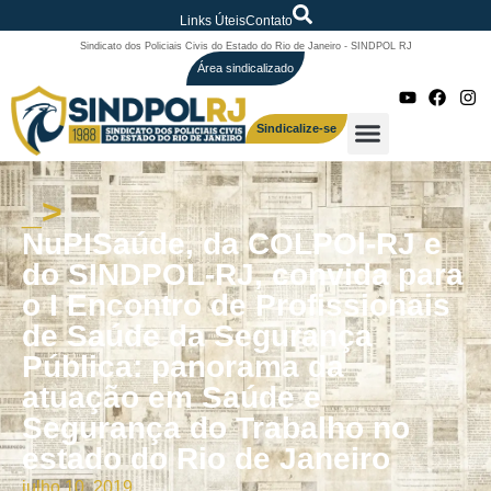
Links Úteis
Contato
Sindicato dos Policiais Civis do Estado do Rio de Janeiro - SINDPOL RJ
Área sindicalizado
Sindicalize-se
_>
NuPISaúde, da COLPOl-RJ e
do SINDPOL-RJ, convida para
o I Encontro de Profissionais
de Saúde da Segurança
Pública: panorama da
atuação em Saúde e
Segurança do Trabalho no
estado do Rio de Janeiro
julho 10, 2019