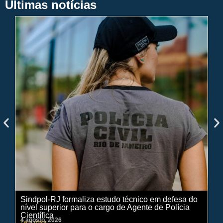
Últimas notícias
Sindpol-RJ formaliza estudo técnico em defesa do
IN
nível superior para o cargo de Agente de Polícia
ci
Científica
pe
4 agosto, 2026
31 
Leia mais
Lei