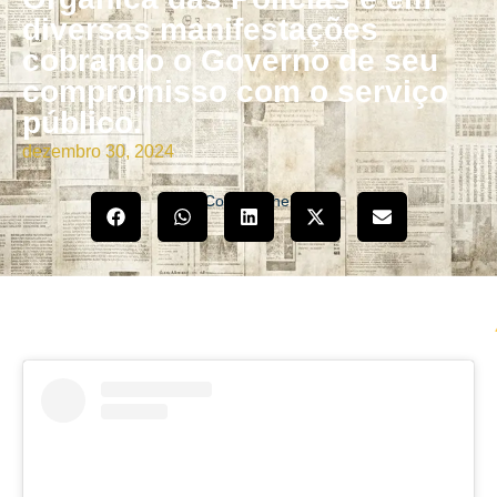
diversas manifestações
cobrando o Governo de seu
compromisso com o serviço
público.
dezembro 30, 2024
Compartilhe!