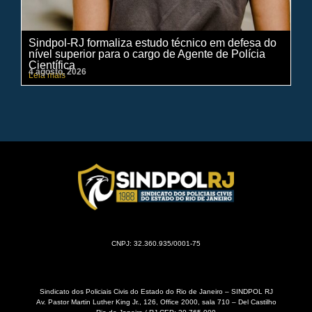
Sindpol-RJ formaliza estudo técnico em defesa do
IN
nível superior para o cargo de Agente de Polícia
ci
Científica
pe
4 agosto, 2026
31 
Leia mais
Lei
CNPJ: 32.360.935/0001-75
Sindicato dos Policiais Civis do Estado do Rio de Janeiro – SINDPOL RJ
Av. Pastor Martin Luther King Jr., 126, Office 2000, sala 710 – Del Castilho