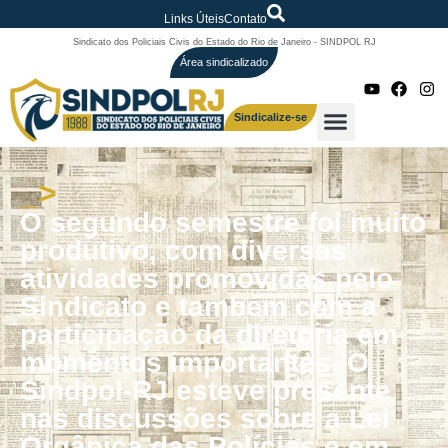
Links Úteis
Contato
Sindicato dos Policiais Civis do Estado do Rio de Janeiro - SINDPOL RJ
Área sindicalizado
Sindicalize-se
_>
O segundo semestre foi muito
produtivo, com diversas
atividades promovidas pelo
Sindicato e também com a
participação da diretoria em
momentos importantes. O
Sindpol-RJ esteve presente
nas discussões sobre a Lei
Orgânica das Polícias e em