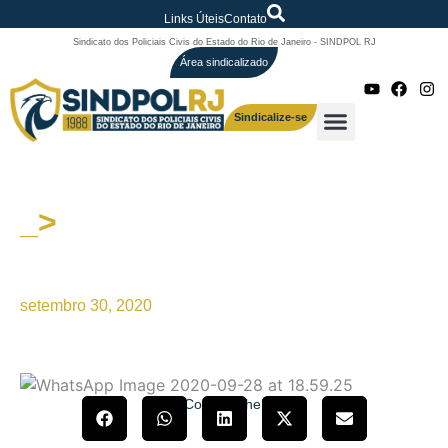
Links Úteis
Contato
Sindicato dos Policiais Civis do Estado do Rio de Janeiro - SINDPOL RJ
Área sindicalizado
Sindicalize-se
_>
POLICIAIS CIVIS NO PODER
LEGISLATIVO MUNICIPAL
setembro 30, 2020
Compartilhe!