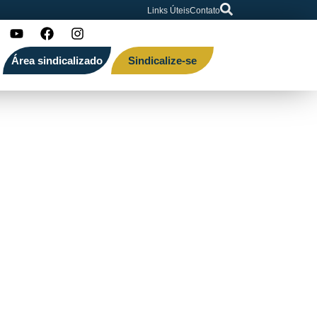
Links Úteis
Contato
Área sindicalizado
Sindicalize-se
hoje do Diário