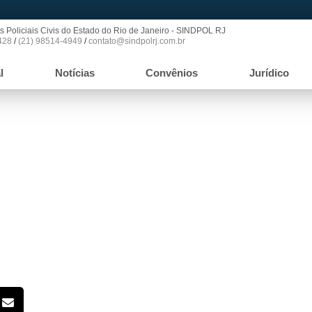
s Policiais Civis do Estado do Rio de Janeiro - SINDPOL RJ
428
/
(21) 98514-4949
/
contato@sindpolrj.com.br
l
Notícias
Convênios
Jurídico
es são publicadas em edição de 