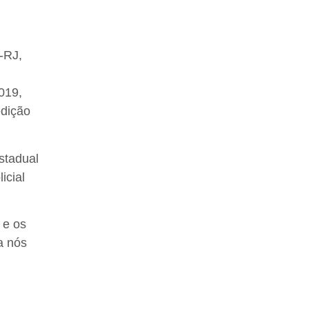
-RJ,
019,
edição
stadual
icial
 e os
a nós