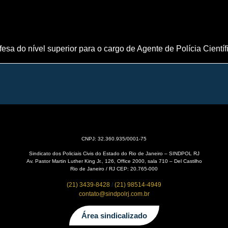
esa do nível superior para o cargo de Agente de Polícia Científ
CNPJ: 32.360.935/0001-75
Sindicato dos Policiais Civis do Estado do Rio de Janeiro – SINDPOL RJ
Av. Pastor Martin Luther King Jr., 126, Office 2000, sala 710 – Del Castilho
Rio de Janeiro / RJ CEP: 20.765-000
(21) 3439-8428
/
(21) 98514-4949
contato@sindpolrj.com.br
Área sindicalizado