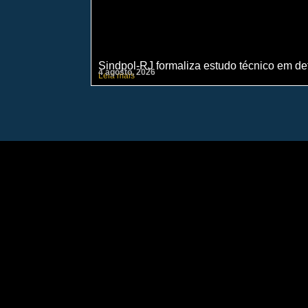
Sindpol-RJ formaliza estudo técnico em def
4 agosto, 2026
Leia mais