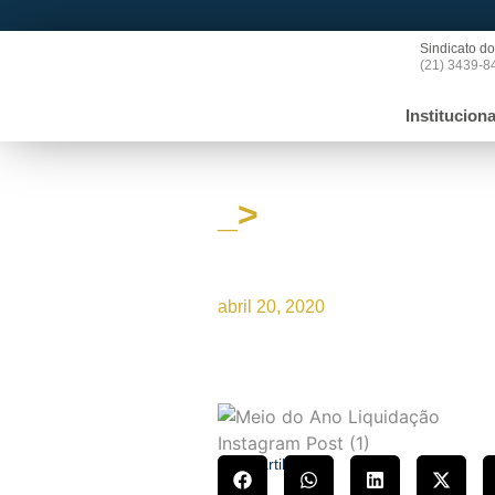
Sindicato do
(21) 3439-8
Instituciona
_>
Promoções pendent
Oficial do ERJ
abril 20, 2020
Compartilhe!