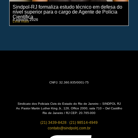
Sindpol-RJ formaliza estudo técnico em defesa do
IN
nível superior para o cargo de Agente de Polícia
ci
Científica
pe
4 agosto, 2026
31 
Leia mais
Lei
CNPJ: 32.360.935/0001-75
Sindicato dos Policiais Civis do Estado do Rio de Janeiro – SINDPOL RJ
Av. Pastor Martin Luther King Jr., 126, Office 2000, sala 710 – Del Castilho
Rio de Janeiro / RJ CEP: 20.765-000
(21) 3439-8428
/
(21) 98514-4949
contato@sindpolrj.com.br