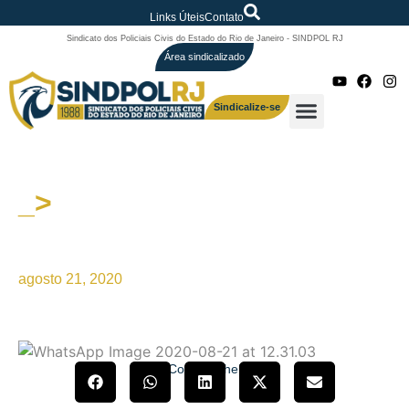
Links Úteis
Contato
Sindicato dos Policiais Civis do Estado do Rio de Janeiro - SINDPOL RJ
Área sindicalizado
Sindicalize-se
_>
Publicado no Jornal O DIA,
edição de 21/08/2020, pág 10
agosto 21, 2020
Compartilhe!