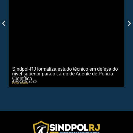
Sindpol-RJ formaliza estudo técnico em defesa do
IN
nível superior para o cargo de Agente de Polícia
ci
Científica
pe
4 agosto, 2026
31 
Leia mais
Lei