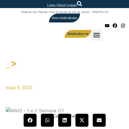
Links Úteis
Contato
Sindicato dos Policiais Civis do Estado do Rio de Janeiro - SINDPOL RJ
Área sindicalizado
Sindicalize-se
_>
Relatos de Mãe – Conheça
histórias…
maio 6, 2022
Compartilhe!