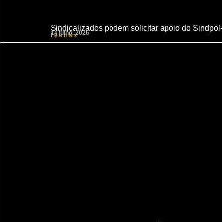
Sindicalizados podem solicitar apoio do Sindpol
14 julho, 2026
Leia mais