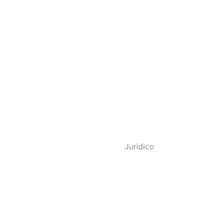
o - SINDPOL RJ
Jurídico