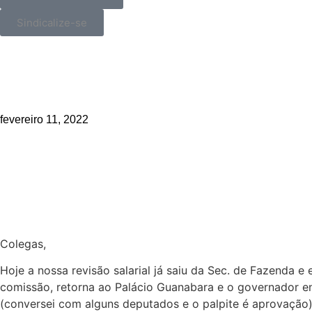
Sindicalize-se
_>
Reposição Salarial – mais uma e
fevereiro 11, 2022
Compartilhe!
Colegas,
Hoje a nossa revisão salarial já saiu da Sec. de Fazenda 
comissão, retorna ao Palácio Guanabara e o governador enc
(conversei com alguns deputados e o palpite é aprovação)