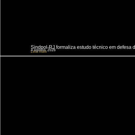
Sindpol-RJ formaliza estudo técnico em defesa do
4 agosto, 2026
Leia mais