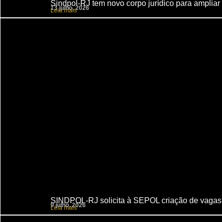
Sindpol-RJ tem novo corpo jurídico para ampliar 
13 julho, 2026
Leia mais
SINDPOL-RJ solicita à SEPOL criação de vagas
9 julho, 2026
Leia mais