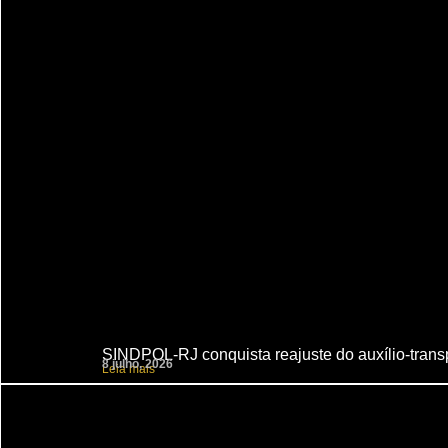
SINDPOL-RJ conquista reajuste do auxílio-transpo
8 julho, 2026
Leia mais