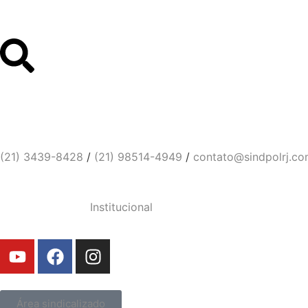
Links Úteis
Contato
Sindicato dos Policiais Civi
(21) 3439-8428
/
(21) 98514-4949
/
contato@sindpolrj.co
Institucional
Área sindicalizado