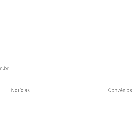
s do Estado do Rio de Janeir
m.br
Notícias
Convênios