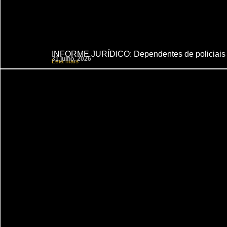
INFORME JURÍDICO: Dependentes de policiais ci
31 julho, 2026
Leia mais