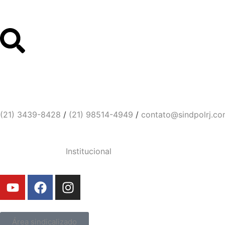
Links Úteis
Contato
Sindicato dos Policiais Civi
(21) 3439-8428
/
(21) 98514-4949
/
contato@sindpolrj.co
Institucional
Área sindicalizado