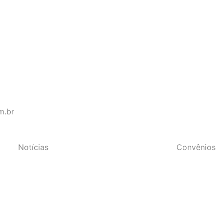
s do Estado do Rio de Janeir
m.br
Notícias
Convênios