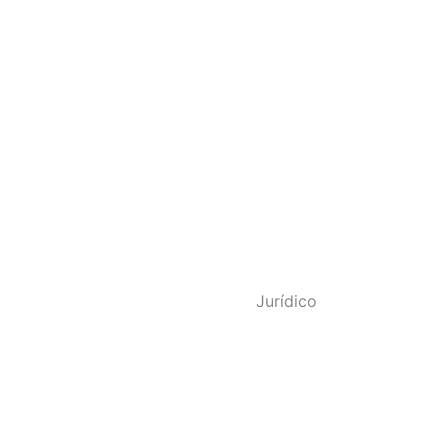
o - SINDPOL RJ
Jurídico