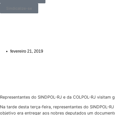
Sindicalize-se
_>
Representantes do SINDPOL-RJ e
para conversar sobre a Lei Org
fevereiro 21, 2019
Compartilhe!
Representantes do SINDPOL-RJ e da COLPOL-RJ visitam ga
Na tarde desta terça-feira, representantes do SINDPOL-RJ
objetivo era entregar aos nobres deputados um document