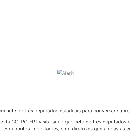
 da COLPOL-RJ visitam gabinete 
ânica da PCERJ
binete de três deputados estaduais para conversar sobre
 e da COLPOL-RJ visitaram o gabinete de três deputados e
o com pontos importantes, com diretrizes que ambas as e