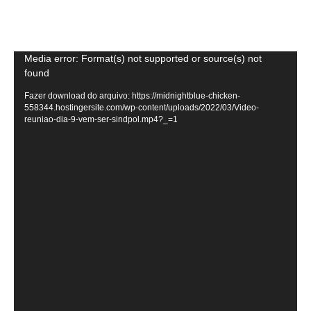
Tocador
Media error: Format(s) not supported or source(s) not
found
de
vídeo
Fazer download do arquivo: https://midnightblue-chicken-
558344.hostingersite.com/wp-content/uploads/2022/03/Video-
reuniao-dia-9-vem-ser-sindpol.mp4?_=1