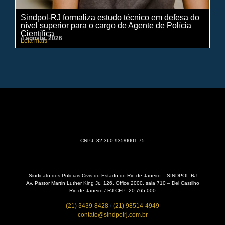
Sindpol-RJ formaliza estudo técnico em defesa do
IN
nível superior para o cargo de Agente de Polícia
ci
Científica
pe
4 agosto, 2026
31 
Leia mais
Lei
CNPJ: 32.360.935/0001-75
Sindicato dos Policiais Civis do Estado do Rio de Janeiro – SINDPOL RJ
Av. Pastor Martin Luther King Jr., 126, Office 2000, sala 710 – Del Castilho
Rio de Janeiro / RJ CEP: 20.765-000
(21) 3439-8428
/
(21) 98514-4949
contato@sindpolrj.com.br