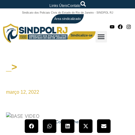
Links Úteis
Contato
Sindicato dos Policiais Civis do Estado do Rio de Janeiro - SINDPOL RJ
Área sindicalizado
Sindicalize-se
_>
Reunião do SINDPOL – dia
09.03.22 foi um sucesso!
março 12, 2022
Compartilhe!