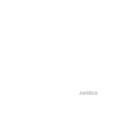
o - SINDPOL RJ
Jurídico