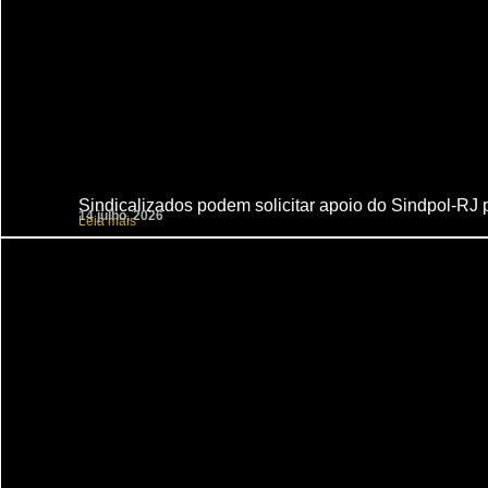
Sindicalizados podem solicitar apoio do Sindpol-RJ 
14 julho, 2026
Leia mais