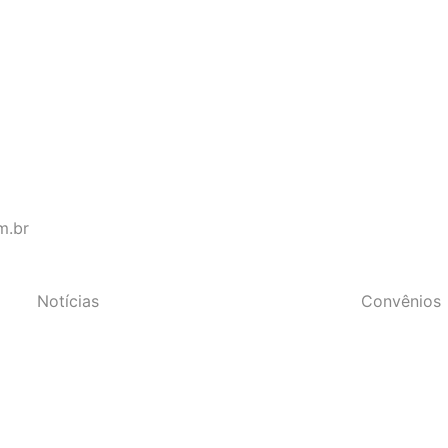
s do Estado do Rio de Janeir
m.br
Notícias
Convênios