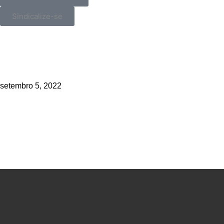
Sindicalize-se
_>
Setembro, mês da categoria polici
setembro 5, 2022
Compartilhe!