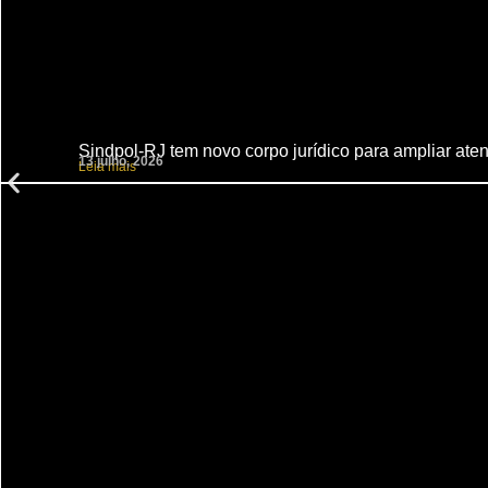
Sindpol-RJ tem novo corpo jurídico para ampliar aten
13 julho, 2026
Leia mais