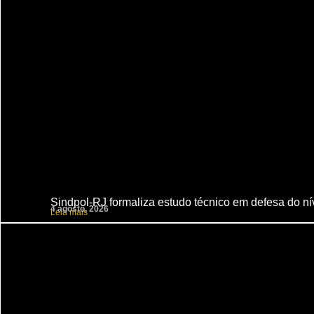
Sindpol-RJ formaliza estudo técnico em defesa do nív
4 agosto, 2026
Leia mais