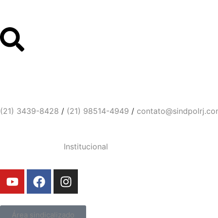
Links Úteis
Contato
Sindicato dos Policiais Civi
(21) 3439-8428
/
(21) 98514-4949
/
contato@sindpolrj.co
Institucional
Área sindicalizado