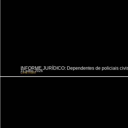
INFORME JURÍDICO: Dependentes de policiais civis 
31 julho, 2026
Leia mais