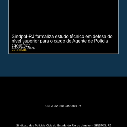
Sindpol-RJ formaliza estudo técnico em defesa do
IN
nível superior para o cargo de Agente de Polícia
ci
Científica
pe
4 agosto, 2026
31 
Leia mais
Lei
CNPJ: 32.360.935/0001-75
Sindicato dos Policiais Civis do Estado do Rio de Janeiro – SINDPOL RJ