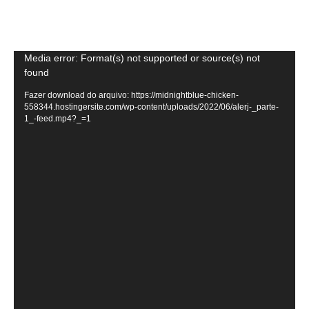
Tocador
Media error: Format(s) not supported or source(s) not
found
de
vídeo
Fazer download do arquivo: https://midnightblue-chicken-
558344.hostingersite.com/wp-content/uploads/2022/06/alerj-_parte-
1_-feed.mp4?_=1