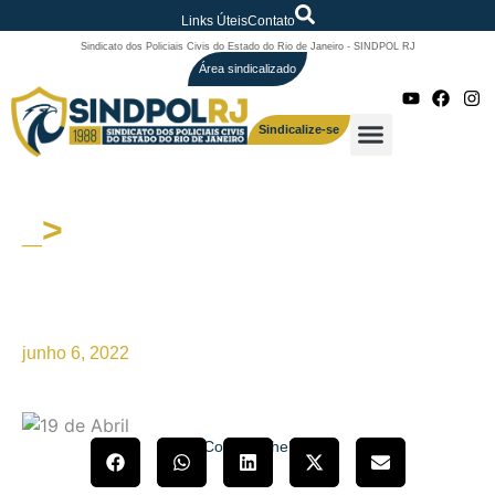
Links Úteis
Contato
Sindicato dos Policiais Civis do Estado do Rio de Janeiro - SINDPOL RJ
Área sindicalizado
Sindicalize-se
_>
SINDPOL/RJ – Defendendo os
interesses da categoria na
ALERJ (parte1)
junho 6, 2022
Compartilhe!