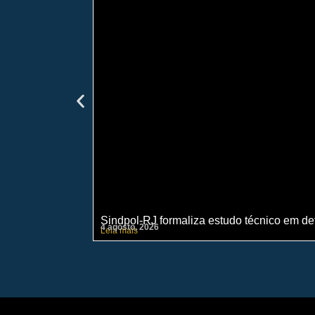
Sindpol-RJ formaliza estudo técnico em def
4 agosto, 2026
Leia mais