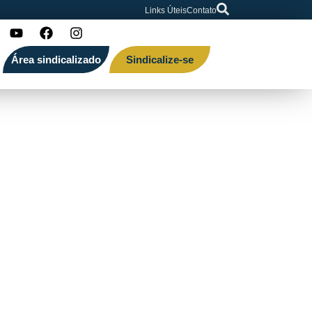
Links Úteis
Contato
Área sindicalizado
Sindicalize-se