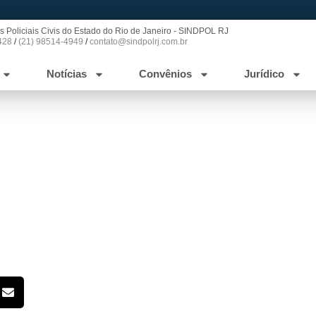
s Policiais Civis do Estado do Rio de Janeiro - SINDPOL RJ
428
/
(21) 98514-4949
/
contato@sindpolrj.com.br
Notícias
Convênios
Jurídico
 a todos Feliz Páscoa!