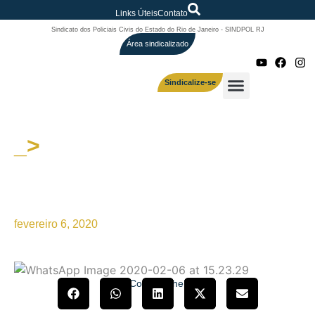
Links Úteis
Contato
Sindicato dos Policiais Civis do Estado do Rio de Janeiro - SINDPOL RJ
Área sindicalizado
Sindicalize-se
_>
SINDPOL/RJ DISCUTE NA
SEPOL ASSUNTOS DE
INTERESSE DA CATEGORIA
fevereiro 6, 2020
Compartilhe!