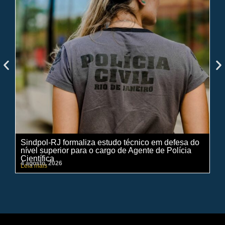
Sindpol-RJ formaliza estudo técnico em defesa do
IN
nível superior para o cargo de Agente de Polícia
ci
Científica
pe
4 agosto, 2026
31 
Leia mais
Lei