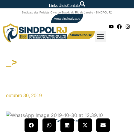
Links Úteis
Contato
Sindicato dos Policiais Civis do Estado do Rio de Janeiro - SINDPOL RJ
Área sindicalizado
Sindicalize-se
_>
SINDPOL/RJ entrevista
COBRAPOL: Ciclo Completo e
Lei Orgânica – Luta Nacional
outubro 30, 2019
Compartilhe!