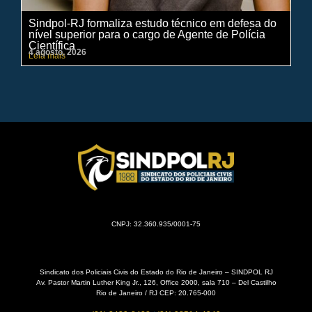
Sindpol-RJ formaliza estudo técnico em defesa do
IN
nível superior para o cargo de Agente de Polícia
ci
Científica
pe
4 agosto, 2026
31 
Leia mais
Lei
CNPJ: 32.360.935/0001-75
Sindicato dos Policiais Civis do Estado do Rio de Janeiro – SINDPOL RJ
Av. Pastor Martin Luther King Jr., 126, Office 2000, sala 710 – Del Castilho
Rio de Janeiro / RJ CEP: 20.765-000